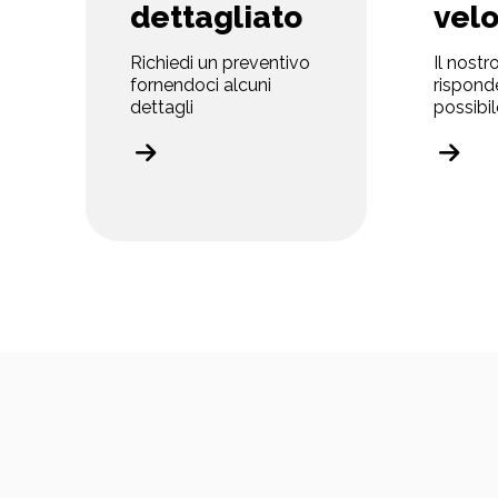
vel
dettagliato
Il nostro
Richiedi un preventivo
risponde
fornendoci alcuni
possibil
dettagli