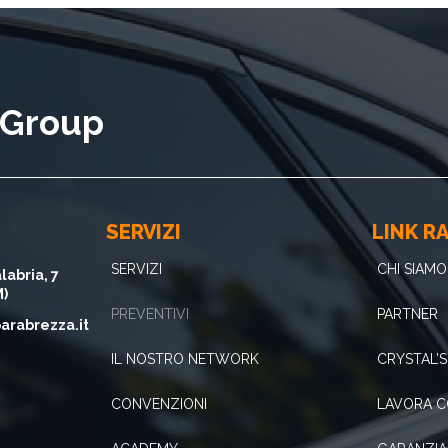
a Group
SERVIZI
LINK RA
SERVIZI
CHI SIAMO
labria, 7
M)
PREVENTIVI
PARTNER
arabrezza.it
IL NOSTRO NETWORK
CRYSTAL’
CONVENZIONI
LAVORA C