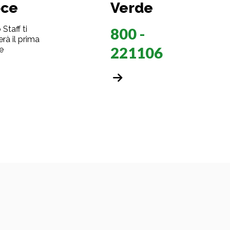
oce
Verde
 Staff ti
800 -
rà il prima
221106
e