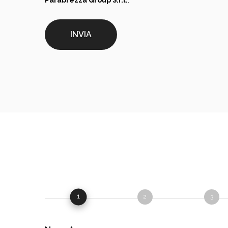
Parabrezza Group S.r.l.
.
1
2
3