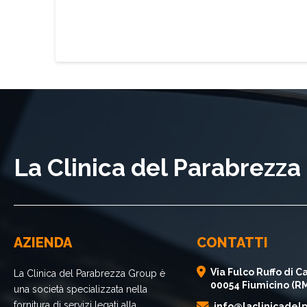
La Clinica del Parabrezz
AZIENDA
CONTATTI
Via Fulco Ruffo di Ca
La Clinica del Parabrezza Group è
00054 Fiumicino (R
una società specializzata nella
fornitura di servizi legati alla
info@laclinicadelp