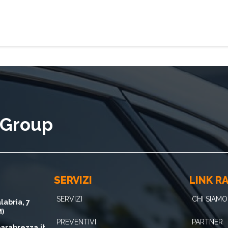
a Group
SERVIZI
LINK RA
SERVIZI
CHI SIAMO
labria, 7
M)
PREVENTIVI
PARTNER
arabrezza.it